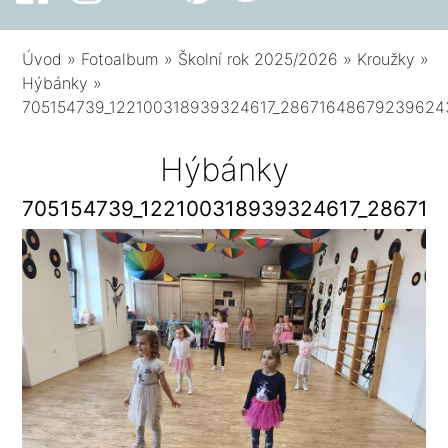
Úvod
»
Fotoalbum
»
Školní rok 2025/2026
»
Kroužky
»
Hýbánky
»
705154739_122100318939324617_28671648679239624
Hýbánky
705154739_122100318939324617_286716