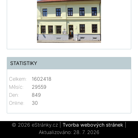
STATISTIKY
Celkem:
1602418
Měsíc:
29559
Den:
849
Online:
30
© 2026 eStránky.cz
|
Tvorba webových stránek
|
Aktualizováno: 28. 7. 2026