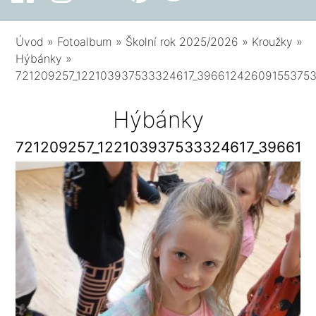
Úvod
»
Fotoalbum
»
Školní rok 2025/2026
»
Kroužky
»
Hýbánky
»
721209257_122103937533324617_39661242609155375
Hýbánky
721209257_122103937533324617_396612