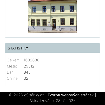
STATISTIKY
Celkem:
1602836
Měsíc:
29512
Den:
845
Online:
32
© 2026 eStránky.cz
|
Tvorba webových stránek
|
Aktualizováno: 28. 7. 2026