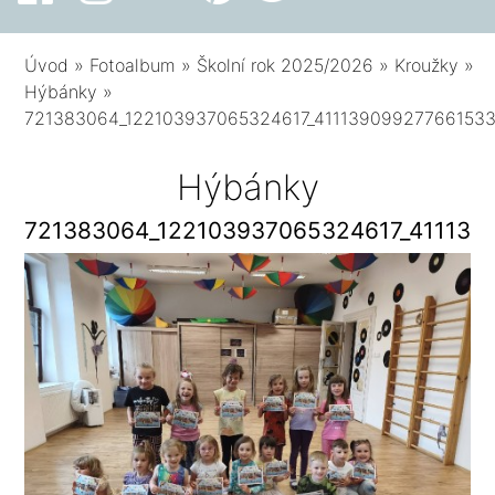
Úvod
»
Fotoalbum
»
Školní rok 2025/2026
»
Kroužky
»
Hýbánky
»
721383064_122103937065324617_41113909927766153
Hýbánky
721383064_122103937065324617_411139