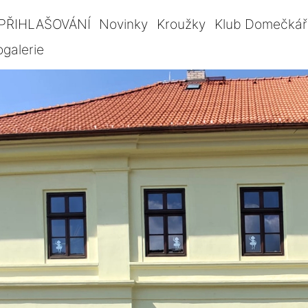
PŘIHLAŠOVÁNÍ
Novinky
Kroužky
Klub Domečkář
ogalerie