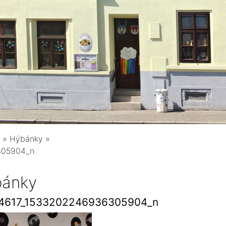
»
Hýbánky
»
305904_n
ánky
4617_1533202246936305904_n