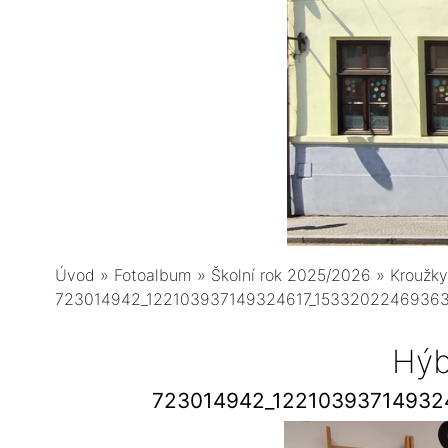
Úvod
»
Fotoalbum
»
Školní rok 2025/2026
»
Kroužky
723014942_122103937149324617_1533202246936
Hýb
723014942_12210393714932