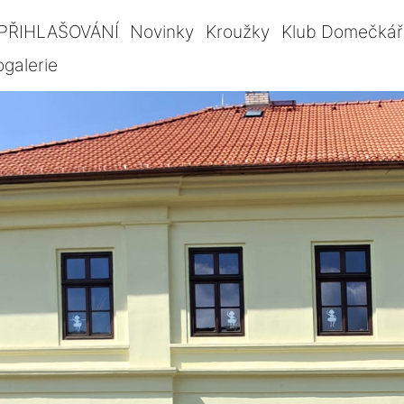
PŘIHLAŠOVÁNÍ
Novinky
Kroužky
Klub Domečkář
ogalerie