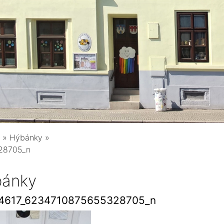
»
Hýbánky
»
28705_n
ánky
4617_6234710875655328705_n