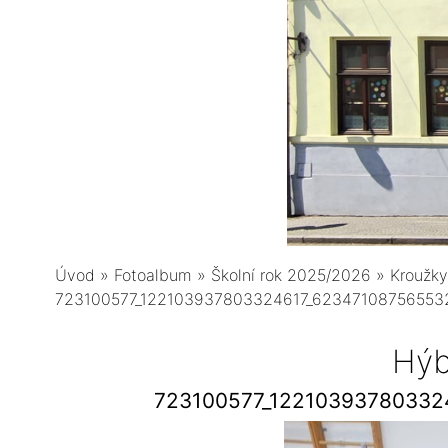
Úvod
»
Fotoalbum
»
Školní rok 2025/2026
»
Kroužky
723100577_122103937803324617_62347108756553
Hýb
723100577_12210393780332