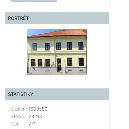
PORTRÉT
STATISTIKY
Celkem:
1603580
Měsíc:
29213
Den:
771