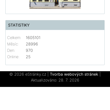
STATISTIKY
Celkem:
1605101
Měsíc:
28996
Den:
970
Online:
25
© 2026 eStránky.cz
|
Tvorba webových stránek
|
Aktualizováno: 28. 7. 2026