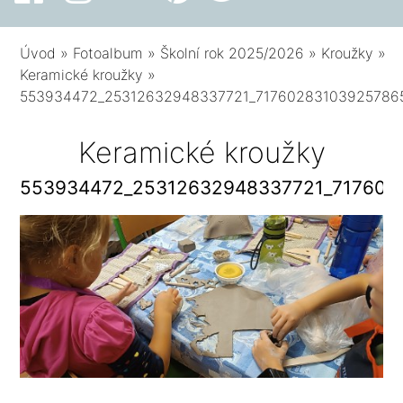
Úvod
»
Fotoalbum
»
Školní rok 2025/2026
»
Kroužky
»
Keramické kroužky
»
553934472_25312632948337721_71760283103925786
Keramické kroužky
553934472_25312632948337721_717602