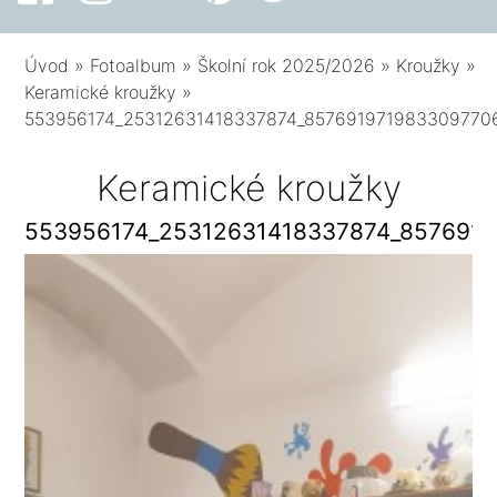
Úvod
»
Fotoalbum
»
Školní rok 2025/2026
»
Kroužky
»
Keramické kroužky
»
553956174_25312631418337874_857691971983309770
Keramické kroužky
553956174_25312631418337874_857691