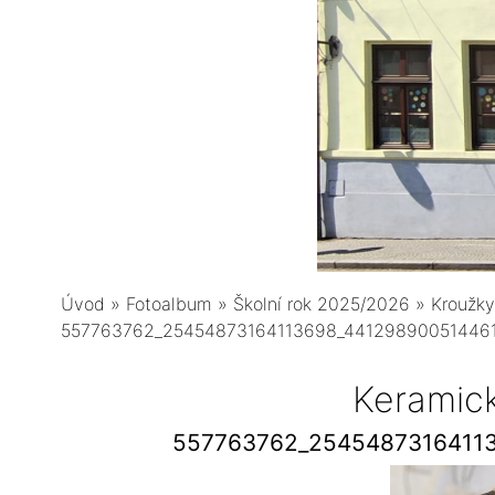
Úvod
»
Fotoalbum
»
Školní rok 2025/2026
»
Kroužky
557763762_25454873164113698_44129890051446
Keramic
557763762_2545487316411