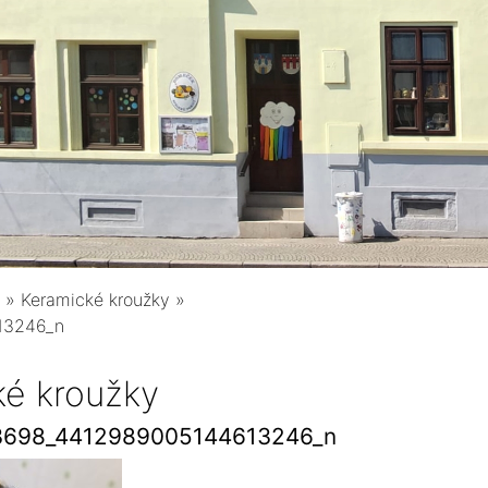
»
Keramické kroužky
»
13246_n
ké kroužky
3698_4412989005144613246_n