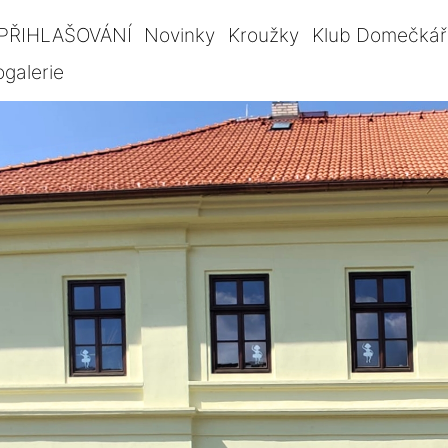
PŘIHLAŠOVÁNÍ
Novinky
Kroužky
Klub Domečkář
ogalerie