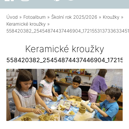
Úvod
»
Fotoalbum
»
Školní rok 2025/2026
»
Kroužky
»
Keramické kroužky
»
558420382_25454874437446904_17215531373363345
Keramické kroužky
558420382_25454874437446904_172155