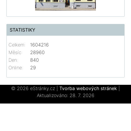
STATISTIKY
Celkem:
1604216
Měsíc:
28960
Den:
840
Online:
29
© 2026 eStránky.cz
|
Tvorba webových stránek
|
Aktualizováno: 28. 7. 2026