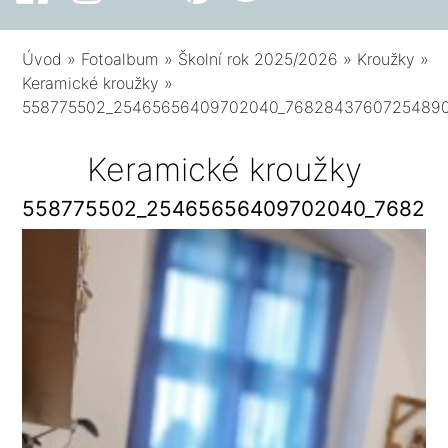
Úvod
»
Fotoalbum
»
Školní rok 2025/2026
»
Kroužky
»
Keramické kroužky
»
558775502_25465656409702040_7682843760725489
Keramické kroužky
558775502_25465656409702040_76828