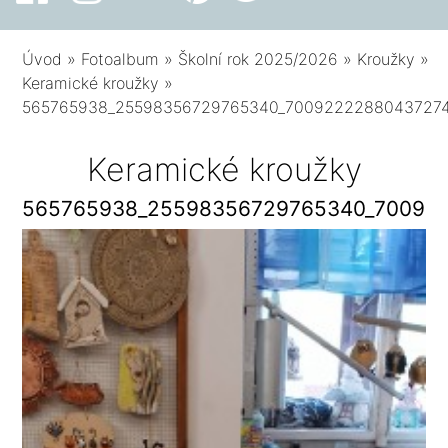
Úvod
»
Fotoalbum
»
Školní rok 2025/2026
»
Kroužky
»
Keramické kroužky
»
565765938_25598356729765340_7009222288043727
Keramické kroužky
565765938_25598356729765340_70092