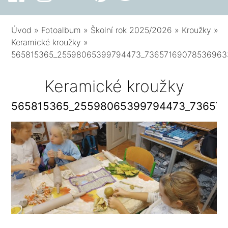
Úvod
»
Fotoalbum
»
Školní rok 2025/2026
»
Kroužky
»
Keramické kroužky
»
565815365_25598065399794473_73657169078536963
Keramické kroužky
565815365_25598065399794473_73657