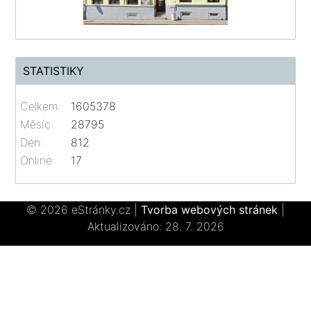
STATISTIKY
Celkem:
1605378
Měsíc:
28795
Den:
812
Online:
17
© 2026 eStránky.cz
|
Tvorba webových stránek
|
Aktualizováno: 28. 7. 2026