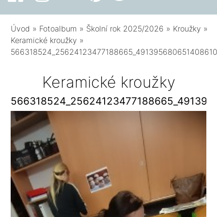
Úvod
»
Fotoalbum
»
Školní rok 2025/2026
»
Kroužky
»
Keramické kroužky
»
566318524_25624123477188665_491395680651408610
Keramické kroužky
566318524_25624123477188665_491395