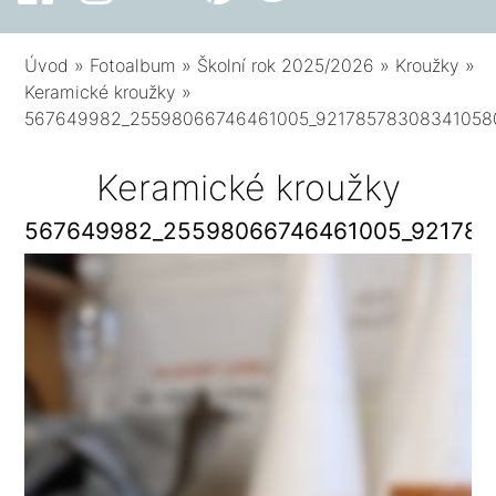
Úvod
»
Fotoalbum
»
Školní rok 2025/2026
»
Kroužky
»
Keramické kroužky
»
567649982_25598066746461005_92178578308341058
Keramické kroužky
567649982_25598066746461005_921785