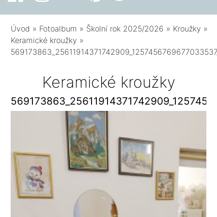
Úvod
»
Fotoalbum
»
Školní rok 2025/2026
»
Kroužky
»
Keramické kroužky
»
569173863_25611914371742909_1257456769677033537
Keramické kroužky
569173863_25611914371742909_1257456