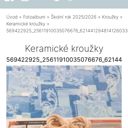
Úvod
»
Fotoalbum
»
Školní rok 2025/2026
»
Kroužky
»
Keramické kroužky
»
569422925_25611910035076676_621441294814126033
Keramické kroužky
569422925_25611910035076676_621441