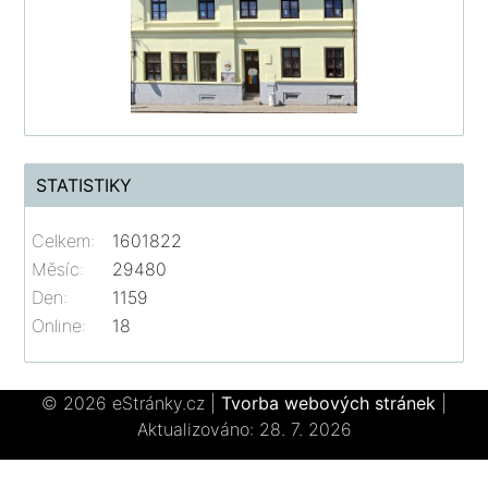
STATISTIKY
Celkem:
1601822
Měsíc:
29480
Den:
1159
Online:
18
© 2026 eStránky.cz
|
Tvorba webových stránek
|
Aktualizováno: 28. 7. 2026