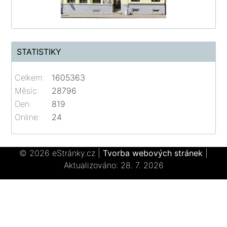
STATISTIKY
Celkem:
1605363
Měsíc:
28796
Den:
819
Online:
24
© 2026 eStránky.cz
|
Tvorba webových stránek
|
Aktualizováno: 28. 7. 2026