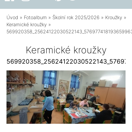
Úvod
»
Fotoalbum
»
Školní rok 2025/2026
»
Kroužky
»
Keramické kroužky
»
569920358_25624122030522143_57697741819365996
Keramické kroužky
569920358_25624122030522143_576977