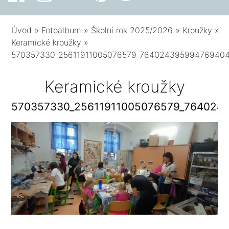
Úvod
»
Fotoalbum
»
Školní rok 2025/2026
»
Kroužky
»
Keramické kroužky
»
570357330_25611911005076579_76402439599476940
Keramické kroužky
570357330_25611911005076579_764024