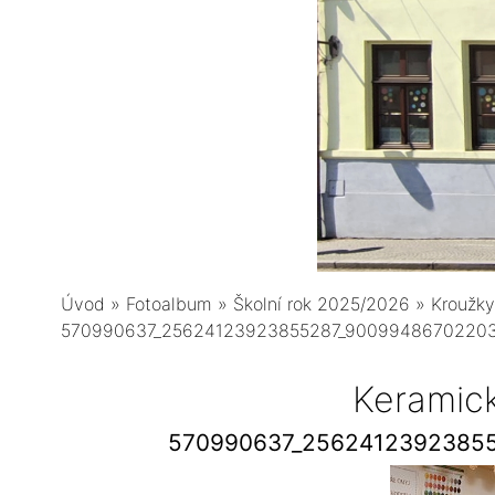
Úvod
»
Fotoalbum
»
Školní rok 2025/2026
»
Kroužky
570990637_25624123923855287_9009948670220
Keramic
570990637_2562412392385