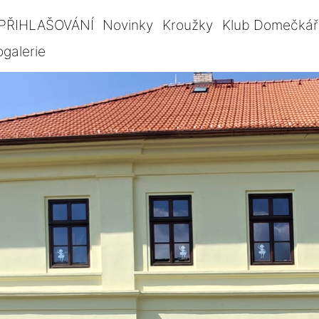
PŘIHLAŠOVÁNÍ
Novinky
Kroužky
Klub Domečkář
ogalerie