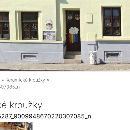
»
Keramické kroužky
»
307085_n
ké kroužky
5287_9009948670220307085_n