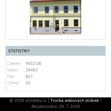
STATISTIKY
Celkem:
1602136
Měsíc:
29462
Den:
827
Online:
20
© 2026 eStránky.cz
|
Tvorba webových stránek
|
Aktualizováno: 28. 7. 2026