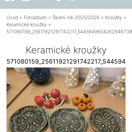
Úvod
»
Fotoalbum
»
Školní rok 2025/2026
»
Kroužky
»
Keramické kroužky
»
571080159_25611921291742217_544594965426294673
Keramické kroužky
571080159_25611921291742217_5445949