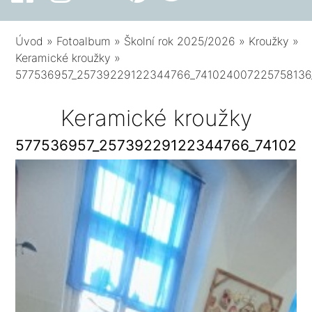
Úvod
»
Fotoalbum
»
Školní rok 2025/2026
»
Kroužky
»
Keramické kroužky
»
577536957_25739229122344766_741024007225758136
Keramické kroužky
577536957_25739229122344766_741024