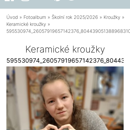
Úvod
»
Fotoalbum
»
Školní rok 2025/2026
»
Kroužky
»
Keramické kroužky
»
595530974_26057919657142376_804439051388968310
Keramické kroužky
595530974_26057919657142376_804439