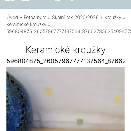
Úvod
»
Fotoalbum
»
Školní rok 2025/2026
»
Kroužky
»
Keramické kroužky
»
596804875_26057967777137564_87662785635409477
Keramické kroužky
596804875_26057967777137564_876627