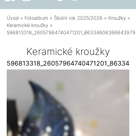
Úvod
»
Fotoalbum
»
Školní rok 2025/2026
»
Kroužky
»
Keramické kroužky
»
596813318_26057964740471201_86334606396643979
Keramické kroužky
596813318_26057964740471201_863346