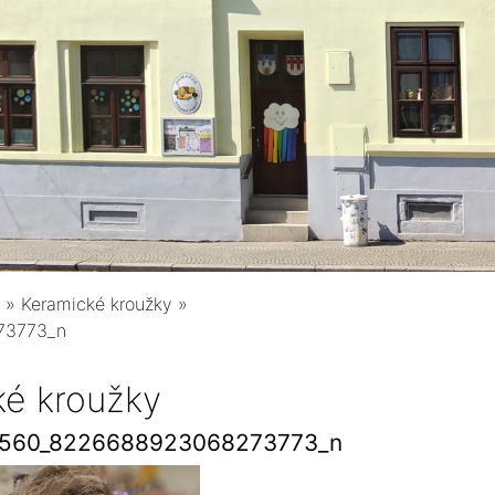
»
Keramické kroužky
»
73773_n
ké kroužky
2560_8226688923068273773_n