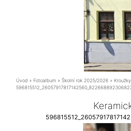
Úvod
»
Fotoalbum
»
Školní rok 2025/2026
»
Kroužky
596815512_26057917817142560_82266889230682
Keramic
596815512_2605791781714