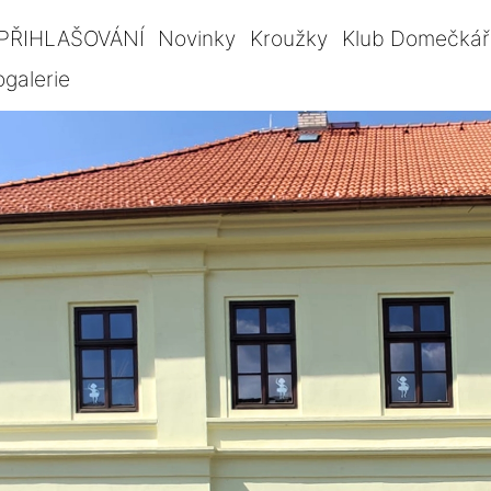
PŘIHLAŠOVÁNÍ
Novinky
Kroužky
Klub Domečkář
ogalerie