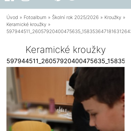
Úvod
»
Fotoalbum
»
Školní rok 2025/2026
»
Kroužky
»
Keramické kroužky
»
597944511_26057920400475635_158353647181631264
Keramické kroužky
597944511_26057920400475635_158353