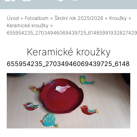
Úvod
»
Fotoalbum
»
Školní rok 2025/2026
»
Kroužky
»
Keramické kroužky
»
655954235_27034946069439725_61485991932827429
Keramické kroužky
655954235_27034946069439725_614859