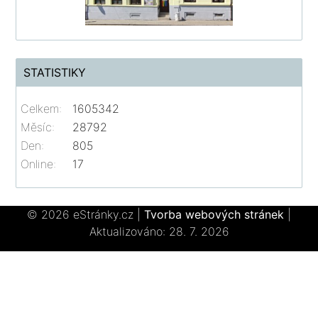
STATISTIKY
Celkem:
1605342
Měsíc:
28792
Den:
805
Online:
17
© 2026 eStránky.cz
|
Tvorba webových stránek
|
Aktualizováno: 28. 7. 2026