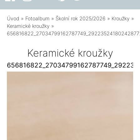
Úvod
»
Fotoalbum
»
Školní rok 2025/2026
»
Kroužky
»
Keramické kroužky
»
656816822_27034799162787749_29223524180242877
Keramické kroužky
656816822_27034799162787749_292235