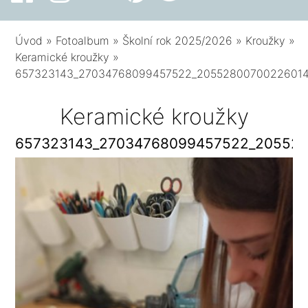
Úvod
»
Fotoalbum
»
Školní rok 2025/2026
»
Kroužky
»
Keramické kroužky
»
657323143_27034768099457522_2055280070022601
Keramické kroužky
657323143_27034768099457522_20552