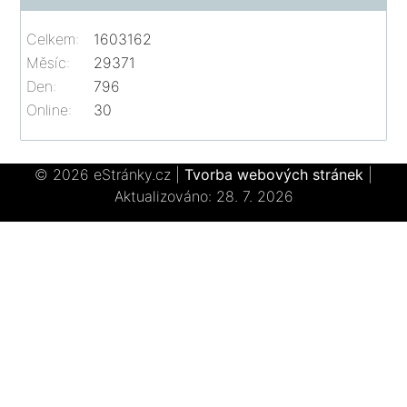
Celkem:
1603162
Měsíc:
29371
Den:
796
Online:
30
© 2026 eStránky.cz
|
Tvorba webových stránek
|
Aktualizováno: 28. 7. 2026