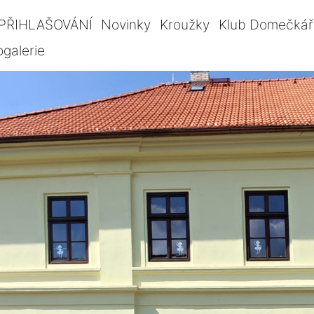
PŘIHLAŠOVÁNÍ
Novinky
Kroužky
Klub Domečkář
ogalerie