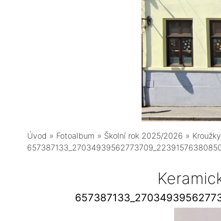
Úvod
»
Fotoalbum
»
Školní rok 2025/2026
»
Kroužky
657387133_27034939562773709_2239157638085
Keramic
657387133_2703493956277