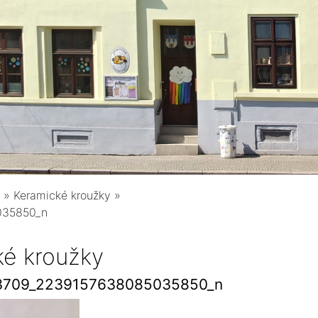
»
Keramické kroužky
»
035850_n
ké kroužky
3709_2239157638085035850_n