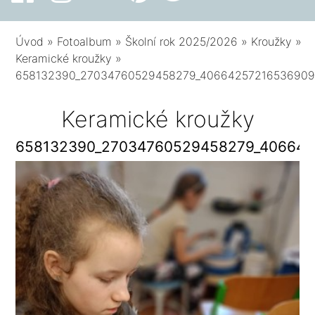
Úvod
»
Fotoalbum
»
Školní rok 2025/2026
»
Kroužky
»
Keramické kroužky
»
658132390_27034760529458279_40664257216536909
Keramické kroužky
658132390_27034760529458279_406642