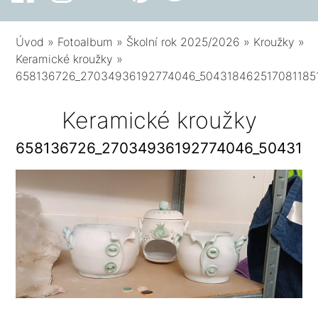
Úvod
»
Fotoalbum
»
Školní rok 2025/2026
»
Kroužky
»
Keramické kroužky
»
658136726_27034936192774046_504318462517081185
Keramické kroužky
658136726_27034936192774046_5043184