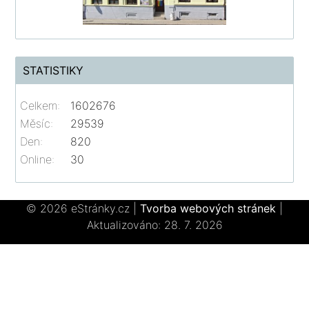
STATISTIKY
Celkem:
1602676
Měsíc:
29539
Den:
820
Online:
30
© 2026 eStránky.cz
|
Tvorba webových stránek
|
Aktualizováno: 28. 7. 2026