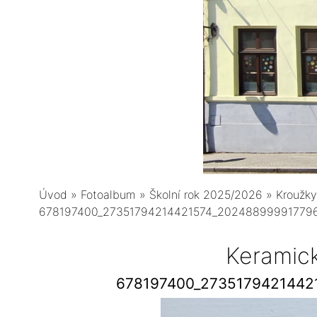
Úvod
»
Fotoalbum
»
Školní rok 2025/2026
»
Kroužky
678197400_27351794214421574_20248899991779
Keramic
678197400_2735179421442