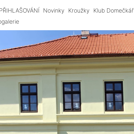
PŘIHLAŠOVÁNÍ
Novinky
Kroužky
Klub Domečkář
ogalerie