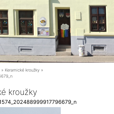
»
Keramické kroužky
»
6679_n
ké kroužky
1574_202488999917796679_n