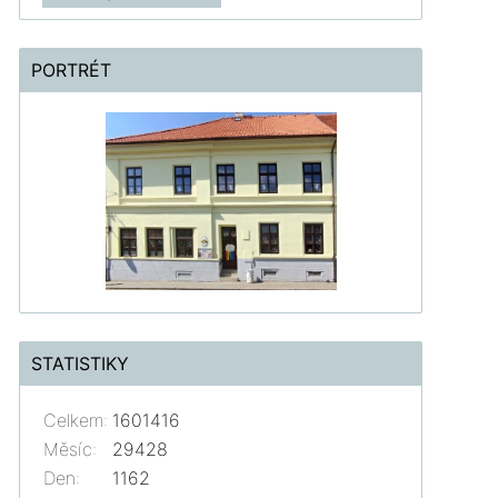
PORTRÉT
STATISTIKY
Celkem:
1601416
Měsíc:
29428
Den:
1162