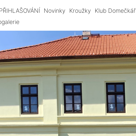
PŘIHLAŠOVÁNÍ
Novinky
Kroužky
Klub Domečkář
ogalerie