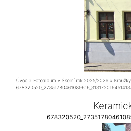
Úvod
»
Fotoalbum
»
Školní rok 2025/2026
»
Kroužky
678320520_27351780461089616_313172016451413
Keramic
678320520_2735178046108