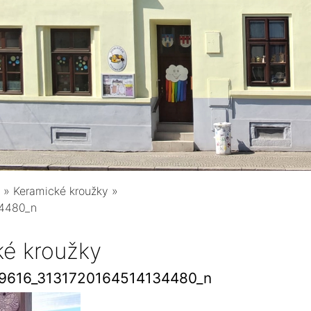
»
Keramické kroužky
»
4480_n
ké kroužky
9616_3131720164514134480_n