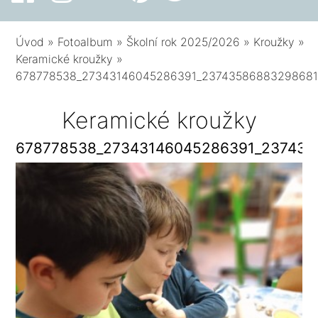
Úvod
»
Fotoalbum
»
Školní rok 2025/2026
»
Kroužky
»
Keramické kroužky
»
678778538_27343146045286391_23743586883298681
Keramické kroužky
678778538_27343146045286391_237435