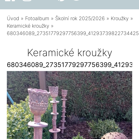
Úvod
»
Fotoalbum
»
Školní rok 2025/2026
»
Kroužky
»
Keramické kroužky
»
680346089_27351779297756399_41293739822734425
Keramické kroužky
680346089_27351779297756399_412937