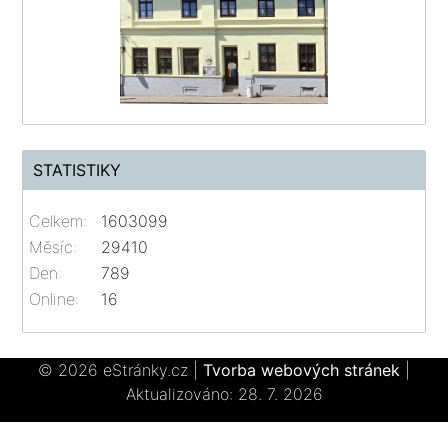
STATISTIKY
Celkem:
1603099
Měsíc:
29410
Den:
789
Online:
16
© 2026 eStránky.cz
|
Tvorba webových stránek
|
Aktualizováno: 28. 7. 2026