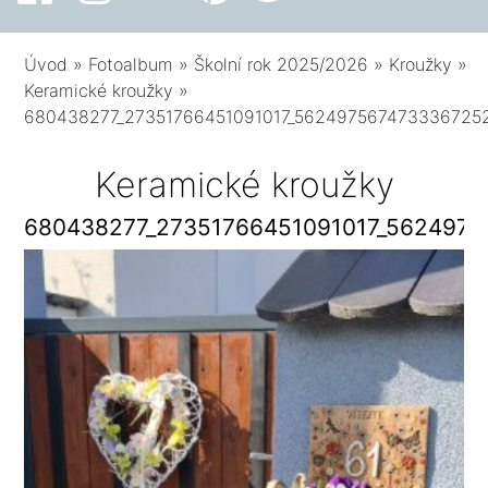
Úvod
»
Fotoalbum
»
Školní rok 2025/2026
»
Kroužky
»
Keramické kroužky
»
680438277_27351766451091017_562497567473336725
Keramické kroužky
680438277_27351766451091017_562497