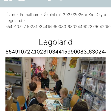
Úvod
»
Fotoalbum
»
Školní rok 2025/2026
»
Kroužky
»
Legoland
»
554910727_10231034415990083_63024490237904205
Legoland
554910727_10231034415990083_630244