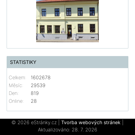
STATISTIKY
Celkem:
1602678
Měsíc:
29539
Den:
819
Online:
28
© 2026 eStránky.cz
|
Tvorba webových stránek
|
Aktualizováno: 28. 7. 2026