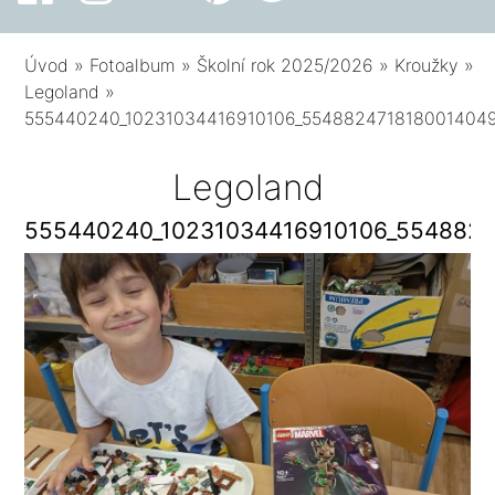
Úvod
»
Fotoalbum
»
Školní rok 2025/2026
»
Kroužky
»
Legoland
»
555440240_10231034416910106_554882471818001404
Legoland
555440240_10231034416910106_5548824