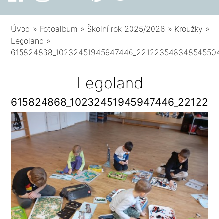
Úvod
»
Fotoalbum
»
Školní rok 2025/2026
»
Kroužky
»
Legoland
»
615824868_10232451945947446_22122354834854550
Legoland
615824868_10232451945947446_221223