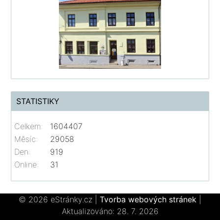
STATISTIKY
Celkem:
1604407
Měsíc:
29058
Den:
919
Online:
31
© 2026 eStránky.cz
|
Tvorba webových stránek
|
Aktualizováno: 28. 7. 2026