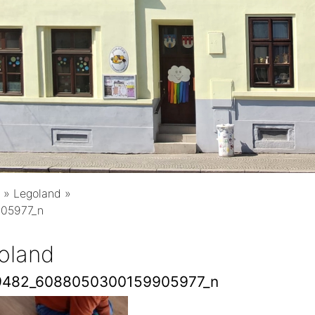
»
Legoland
»
05977_n
oland
9482_6088050300159905977_n