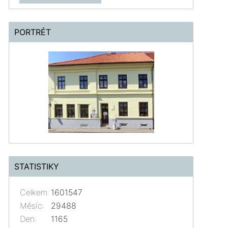
PORTRÉT
STATISTIKY
Celkem:
1601547
Měsíc:
29488
Den:
1165