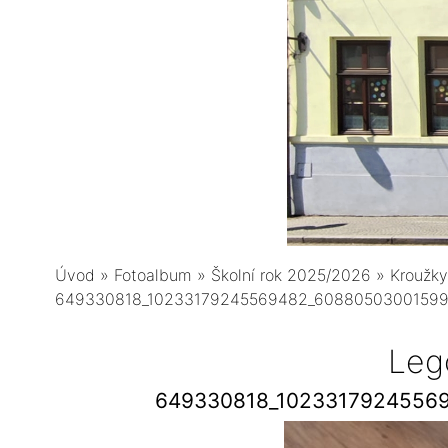
Úvod
»
Fotoalbum
»
Školní rok 2025/2026
»
Kroužky
649330818_10233179245569482_60880503001599
Leg
649330818_1023317924556