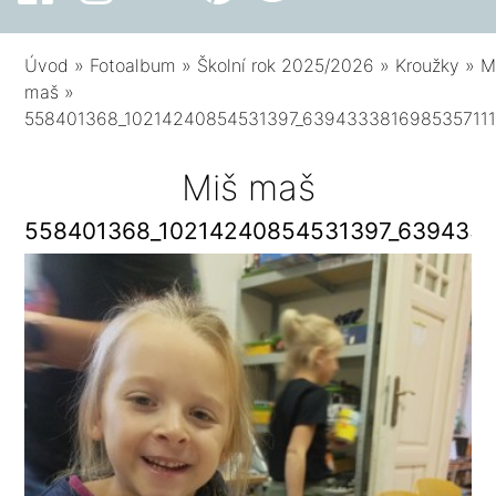
Úvod
»
Fotoalbum
»
Školní rok 2025/2026
»
Kroužky
»
M
maš
»
558401368_10214240854531397_6394333816985357111
Miš maš
558401368_10214240854531397_6394333