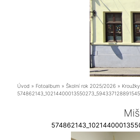
Úvod
»
Fotoalbum
»
Školní rok 2025/2026
»
Kroužky
574862143_10214400013550273_59433712889154
Miš
574862143_1021440001355