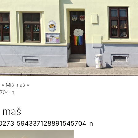
»
Miš maš
»
5704_n
 maš
0273_594337128891545704_n