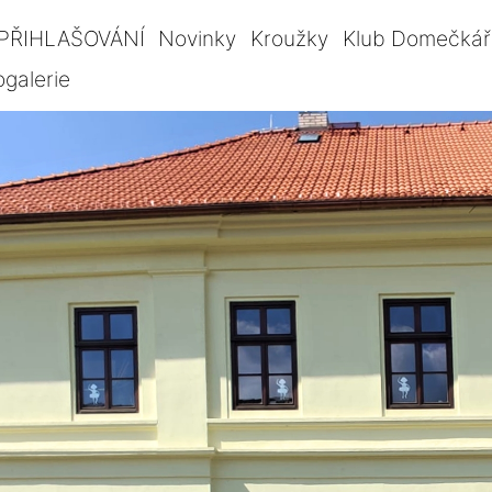
PŘIHLAŠOVÁNÍ
Novinky
Kroužky
Klub Domečkář
ogalerie