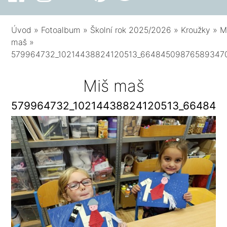
Úvod
»
Fotoalbum
»
Školní rok 2025/2026
»
Kroužky
»
M
maš
»
579964732_10214438824120513_66484509876589347
Miš maš
579964732_10214438824120513_664845