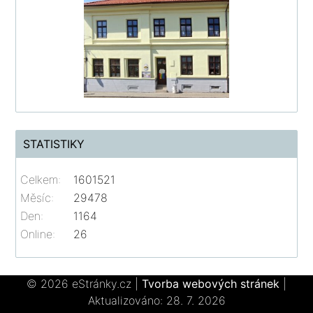
STATISTIKY
Celkem:
1601521
Měsíc:
29478
Den:
1164
Online:
26
© 2026 eStránky.cz
|
Tvorba webových stránek
|
Aktualizováno: 28. 7. 2026