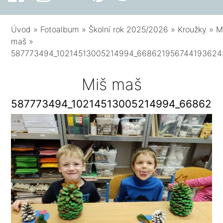
Úvod
»
Fotoalbum
»
Školní rok 2025/2026
»
Kroužky
»
M
maš
»
587773494_10214513005214994_668621956744193624
Miš maš
587773494_10214513005214994_668621