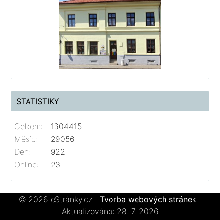
STATISTIKY
Celkem:
1604415
Měsíc:
29056
Den:
922
Online:
23
© 2026 eStránky.cz
|
Tvorba webových stránek
|
Aktualizováno: 28. 7. 2026