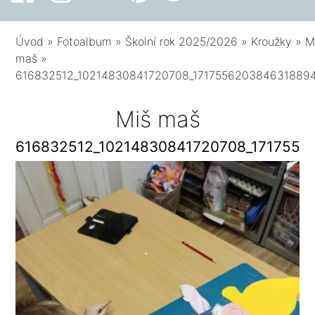
Úvod
»
Fotoalbum
»
Školní rok 2025/2026
»
Kroužky
»
M
maš
»
616832512_10214830841720708_171755620384631889
Miš maš
616832512_10214830841720708_1717556