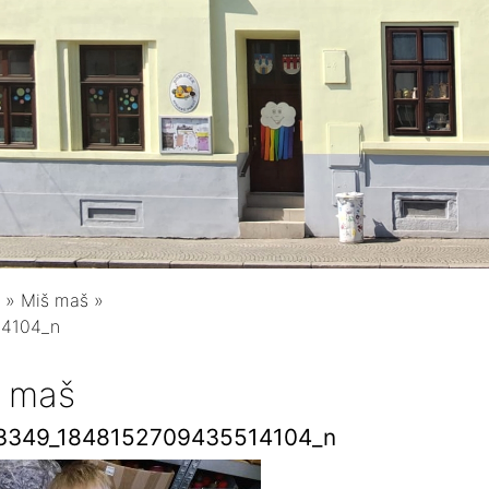
»
Miš maš
»
14104_n
 maš
3349_1848152709435514104_n