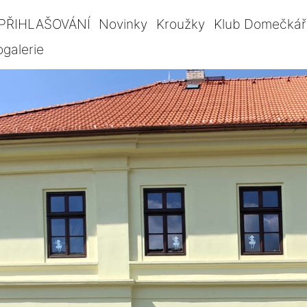
PŘIHLAŠOVÁNÍ
Novinky
Kroužky
Klub Domečkář
ogalerie