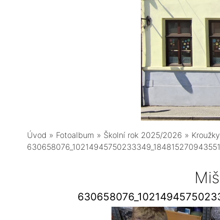
Úvod
»
Fotoalbum
»
Školní rok 2025/2026
»
Kroužky
630658076_10214945750233349_18481527094355
Miš
630658076_1021494575023