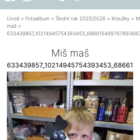
Úvod
»
Fotoalbum
»
Školní rok 2025/2026
»
Kroužky
»
M
maš
»
633439857_10214945754393453_686615499767893683
Miš maš
633439857_10214945754393453_686615