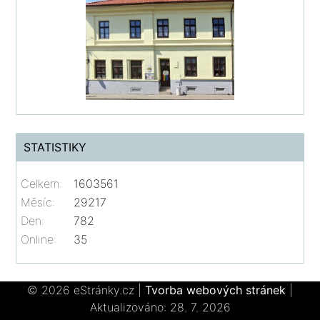
STATISTIKY
Celkem:
1603561
Měsíc:
29217
Den:
782
Online:
35
© 2026 eStránky.cz
|
Tvorba webových stránek
|
Aktualizováno: 28. 7. 2026