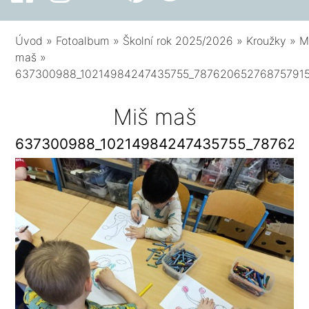
Úvod
»
Fotoalbum
»
Školní rok 2025/2026
»
Kroužky
»
M
maš
»
637300988_10214984247435755_78762065276875791
Miš maš
637300988_10214984247435755_787620