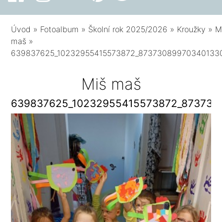
Úvod
»
Fotoalbum
»
Školní rok 2025/2026
»
Kroužky
»
M
maš
»
639837625_10232955415573872_87373089970340133
Miš maš
639837625_10232955415573872_873730